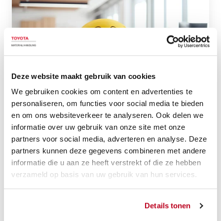
essentiële
tips
om
tijd
en
ruimte
Deze website maakt gebruik van cookies
te
We gebruiken cookies om content en advertenties te
besparen
personaliseren, om functies voor social media te bieden
en om ons websiteverkeer te analyseren. Ook delen we
met
Efficiënt werken
informatie over uw gebruik van onze site met onze
lean
partners voor social media, adverteren en analyse. Deze
Vier essentiële tips om tijd en ruimte
management
partners kunnen deze gegevens combineren met andere
te besparen met lean management
informatie die u aan ze heeft verstrekt of die ze hebben
verzameld op basis van uw gebruik van hun services.
Ontdek hoe lean management je kan helpen om tijd
en ruimte te besparen. Lees dit artikel en leer vier
essentiële tips om efficiënter te werken en een
Details tonen
georganiseerde werkplek te creëren.