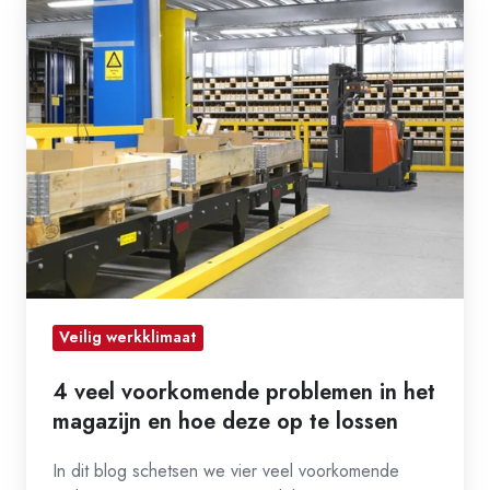
veel
voorkomende
problemen
in
het
magazijn
en
hoe
deze
op
te
Veilig werkklimaat
lossen
4 veel voorkomende problemen in het
magazijn en hoe deze op te lossen
In dit blog schetsen we vier veel voorkomende