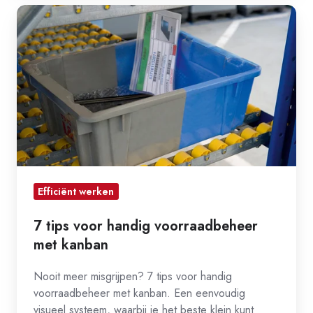
7
tips
voor
handig
voorraadbeheer
met
kanban
Efficiënt werken
7 tips voor handig voorraadbeheer
met kanban
Nooit meer misgrijpen? 7 tips voor handig
voorraadbeheer met kanban. Een eenvoudig
visueel systeem, waarbij je het beste klein kunt