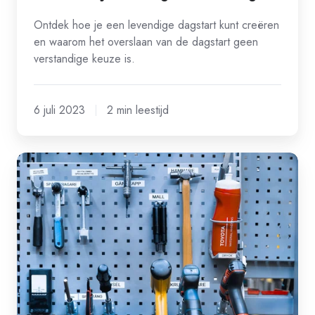
Ontdek hoe je een levendige dagstart kunt creëren
en waarom het overslaan van de dagstart geen
verstandige keuze is.
6 juli 2023
2 min leestijd
Lean
in
de
logistiek:
5S
maakt
afwijkingen
zichtbaar!