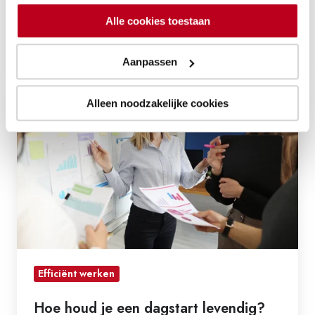
Alle cookies toestaan
15 augustus 2023
2 min leestijd
Aanpassen
Hoe
Alleen noodzakelijke cookies
houd
je
een
dagstart
levendig?
Efficiënt werken
Hoe houd je een dagstart levendig?