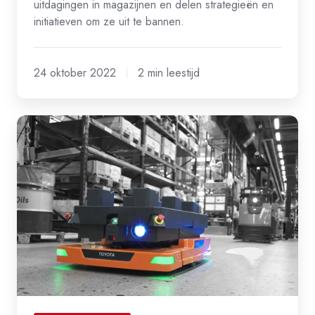
uitdagingen in magazijnen en delen strategieën en
initiatieven om ze uit te bannen.
24 oktober 2022
2 min leestijd
11
duurzame
ideeën
om
de
efficiëntie
van
magazijnen
te
verbeteren