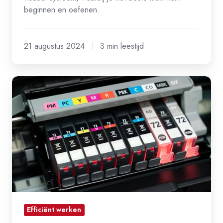
beginnen en oefenen.
21 augustus 2024
3 min leestijd
De
kracht
van
visualisatie
Efficiënt werken