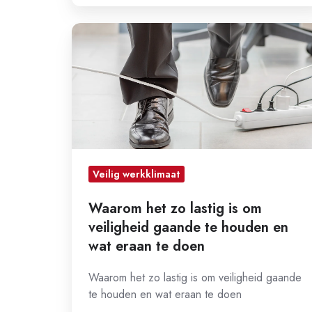
Waarom
het
zo
lastig
is
om
veiligheid
gaande
Veilig werkklimaat
te
Waarom het zo lastig is om
houden
veiligheid gaande te houden en
en
wat eraan te doen
wat
eraan
Waarom het zo lastig is om veiligheid gaande
te
te houden en wat eraan te doen
doen