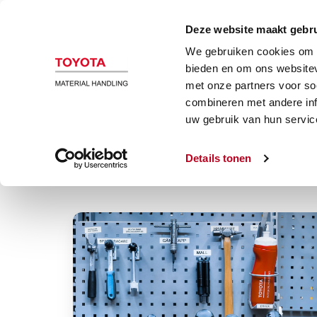
B
Deze website maakt gebru
We gebruiken cookies om c
bieden en om ons websitev
met onze partners voor so
combineren met andere inf
uw gebruik van hun servic
5S
Details tonen
Lean
in
de
logistiek:
5S