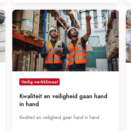
Kwaliteit
5S
en
d
veiligheid
sl
gaan
to
hand
ve
in
e
hand
pr
Veilig werkklimaat
Kwaliteit en veiligheid gaan hand
in hand
Kwaliteit en veiligheid gaan hand in hand