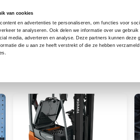
log
Veiligheid
Automatisering
Magazijninricht
ik van cookies
ontent en advertenties te personaliseren, om functies voor soci
erkeer te analyseren. Ook delen we informatie over uw gebruik 
cial media, adverteren en analyse. Deze partners kunnen deze
ormatie die u aan ze heeft verstrekt of die ze hebben verzameld
es.
Hoe
5
verleng
we
ik
d
de
ba
levensduur
vo