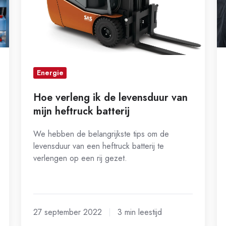
van
lo
mijn
heftruck
batterij
Energie
Hoe verleng ik de levensduur van
mijn heftruck batterij
We hebben de belangrijkste tips om de
levensduur van een heftruck batterij te
verlengen op een rij gezet.
27 september 2022
3 min leestijd