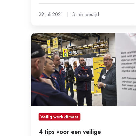
29 juli 2021
3 min leestijd
4
tips
voor
een
veilige
bedrijfscultuur
en
hoger
veiligheidsbewustzijn
Veilig werkklimaat
4 tips voor een veilige