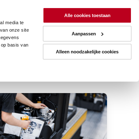
ing
Lean
Resources
Over
Alle cookies toestaan
al media te
Aanmelden blogupdates
van onze site
Aanpassen
 gegevens
 op basis van
Alleen noodzakelijke cookies
S
rkplekorganisatie,
e
sis
or