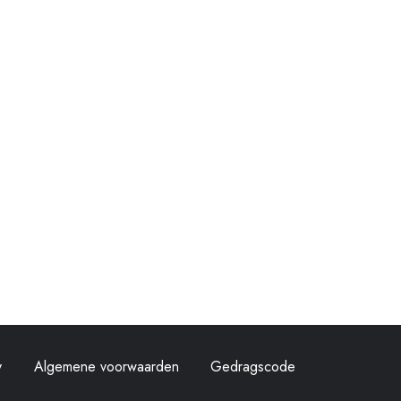
y
Algemene voorwaarden
Gedragscode