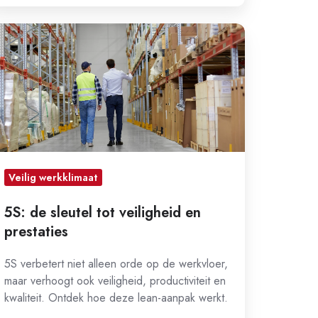
:
e
eutel
t
iligheid
n
estaties
Veilig werkklimaat
5S: de sleutel tot veiligheid en
prestaties
5S verbetert niet alleen orde op de werkvloer,
maar verhoogt ook veiligheid, productiviteit en
kwaliteit. Ontdek hoe deze lean-aanpak werkt.