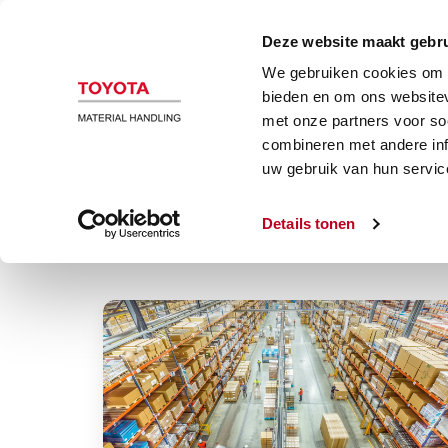
B
Deze website maakt gebru
We gebruiken cookies om c
bieden en om ons websitev
met onze partners voor so
combineren met andere inf
uw gebruik van hun servic
Equipment
Details tonen
Elimineer
verspilling
in
material
handling