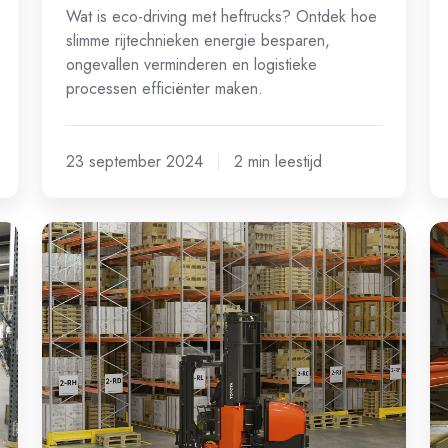
Wat is eco-driving met heftrucks? Ontdek hoe
slimme rijtechnieken energie besparen,
ongevallen verminderen en logistieke
processen efficiënter maken.
23 september 2024
2 min leestijd
Smallegangentrucks
Is
helpen
u
om
ma
uw
kl
magazijnruimte
vo
maximaal
sm
te
benutten