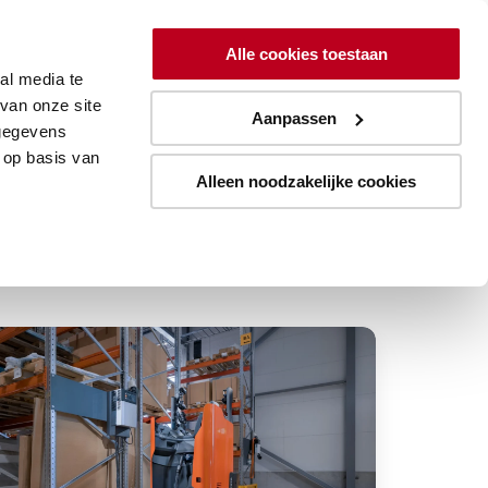
ing
Lean
Resources
Over
Alle cookies toestaan
al media te
Aanmelden blogupdates
van onze site
Aanpassen
 gegevens
 op basis van
Alleen noodzakelijke cookies
limme
ergieoplossingen
or
en
uurzame