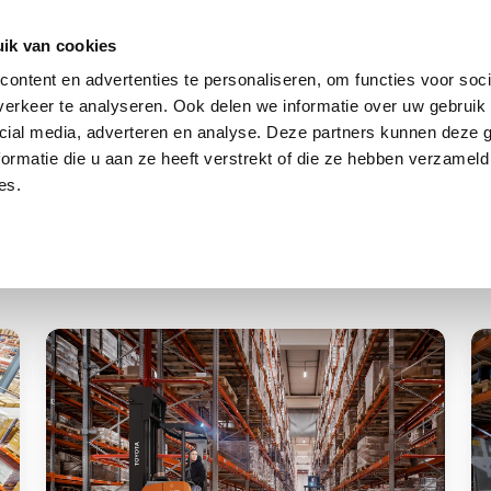
log
Veiligheid
Automatisering
Magazijninricht
ik van cookies
ontent en advertenties te personaliseren, om functies voor soci
erkeer te analyseren. Ook delen we informatie over uw gebruik 
cial media, adverteren en analyse. Deze partners kunnen deze
ormatie die u aan ze heeft verstrekt of die ze hebben verzameld
es.
Van
S
statische
en
naar
vo
dynamische
e
magazijnopslag
d