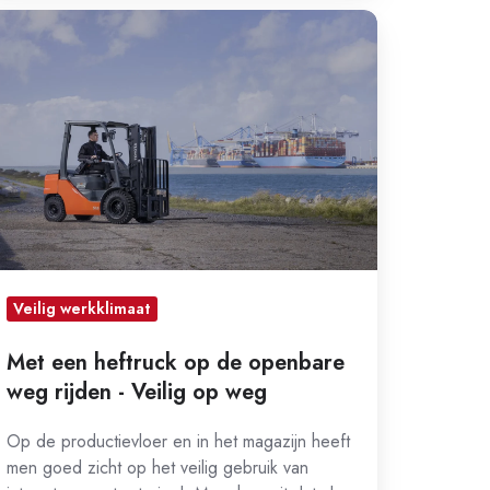
et
en
ftruck
p
e
penbare
eg
jden
ilig
Veilig werkklimaat
p
Met een heftruck op de openbare
eg
weg rijden - Veilig op weg
Op de productievloer en in het magazijn heeft
men goed zicht op het veilig gebruik van