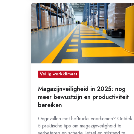
Magazijnveiligheid
in
2025:
nog
meer
bewustzijn
en
productiviteit
bereiken
Veilig werkklimaat
Magazijnveiligheid in 2025: nog
meer bewustzijn en productiviteit
bereiken
Ongevallen met heftrucks voorkomen? Ontdek
5 praktische tips om magazijnveiligheid te
verbeteren en schade, letsel en stilstand te