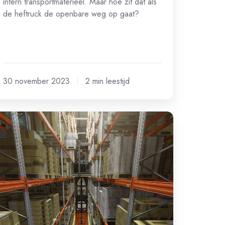
intern transportmaterieel. Maar hoe zit dat als
de heftruck de openbare weg op gaat?
30 november 2023
2 min leestijd
w
gazijn
aar
or
allegangentrucks?