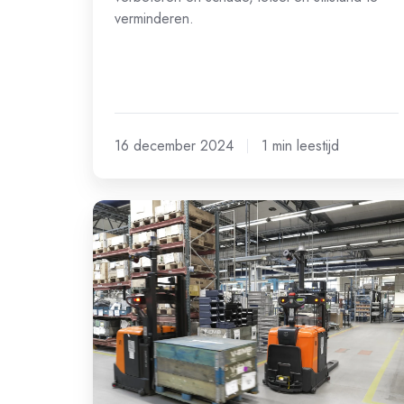
verminderen.
16 december 2024
1 min leestijd
Wat
zijn
automatisch
geleide
voertuigen
(AGV's)
en
hoe