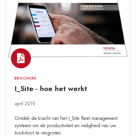
-
hoe
het
werkt
BROCHURE
I_Site - hoe het werkt
april 2019
Ontdek de kracht van het I_Site fleet management
systeem om de productiviteit en veiligheid van uw
truckvloot te vergroten.