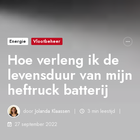
Energie
Vlootbeheer
Hoe verleng ik de
levensduur van mijn
heftruck batterij
door
Jolanda Klaassen
3 min leestijd
27 september 2022