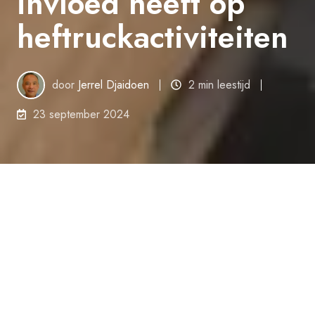
invloed heeft op
heftruckactiviteiten
door
Jerrel Djaidoen
2 min leestijd
23 september 2024
Magazijnen en productielocaties zijn drukke
plaatsen, met veel goederen en rondrijdend
verkeer. Met onze trainingen voor
heftruckchauffeurs maken we mensen bewust
van veilig rijden in deze omgevingen en hoe ze
een heftruck efficiënt bedienen om het risico op