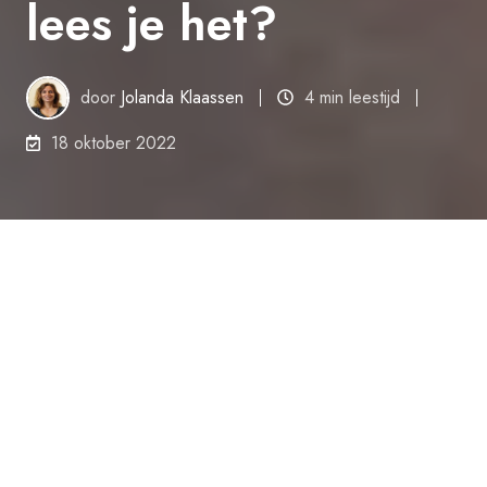
lees je het?
door
Jolanda Klaassen
4 min leestijd
18 oktober 2022
Het lastdiagram op een heftruck
geeft de relatie tussen het
lastzwaartepunt, het hefvermogen
en de hefhoogte aan. Het
lastdiagram is als plaatje of sticker