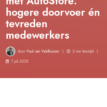
met AutoStore:
hogere doorvoer én
tevreden
medewerkers
door
Paul van Veldhuizen
2 min leestijd
7 juli 2025
Veel magazijnen kampen met vergelijkbare
uitdagingen: beperkte ruimte, stijgende
ordervolumes en een krappe arbeidsmarkt. Het