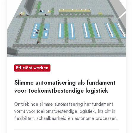
automatisering
als
fundament
voor
toekomstbestendige
logistiek
Efficiënt werken
Slimme automatisering als fundament
voor toekomstbestendige logistiek
Ontdek hoe slimme automatisering het fundament
vormt voor toekomstbestendige logistiek. Inzicht in
flexibiliteit, schaalbaarheid en autonome processen.