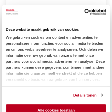
16 oktober 2025
2 min leestijd
Hoe
Deze website maakt gebruik van cookies
predictive
We gebruiken cookies om content en advertenties te
maintenance
personaliseren, om functies voor social media te bieden
stilstand
en om ons websiteverkeer te analyseren. Ook delen we
in
informatie over uw gebruik van onze site met onze
magazijnen
partners voor social media, adverteren en analyse. Deze
partners kunnen deze gegevens combineren met andere
voorkomt
informatie die u aan ze heeft verstrekt of die ze hebben
verzameld op basis van uw gebruik van hun services.
Details tonen
Alle cookies toestaan