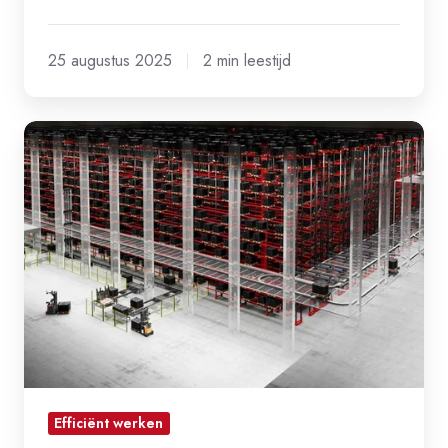
25 augustus 2025
2 min leestijd
3PL
&
e-
fulfilment:
zo
schaal
je
slim
met
magazijnautomatisering
Efficiënt werken