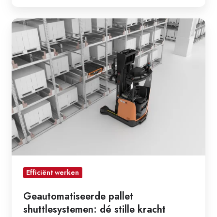
Geautomatiseerde
pallet
shuttlesystemen:
dé
stille
kracht
achter
een
efficiënt
magazijn
Efficiënt werken
Geautomatiseerde pallet
shuttlesystemen: dé stille kracht