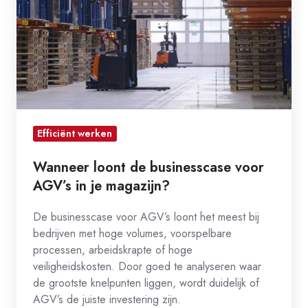
businesscase
voor
AGV’s
in
je
magazijn?
Efficiënt werken
Wanneer loont de businesscase voor
AGV’s in je magazijn?
De businesscase voor AGV’s loont het meest bij
bedrijven met hoge volumes, voorspelbare
processen, arbeidskrapte of hoge
veiligheidskosten. Door goed te analyseren waar
de grootste knelpunten liggen, wordt duidelijk of
AGV’s de juiste investering zijn.