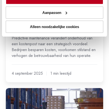
Efficiënt werken
Aanpassen
Hoe predictive maintenance stilstand
in magazijnen voorkomt
Alleen noodzakelijke cookies
Predictive maintenance verandert onderhoud van
een kostenpost naar een strategisch voordeel.
Bedrijven besparen kosten, voorkomen stilstand en
verhogen de betrouwbaarheid van hun operatie.
4 september 2025
1 min leestijd
Wanneer
loont
de