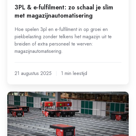
3PL & e-fulfilment: zo schaal je slim
met magazijnautomatisering
Hoe spelen 3pl en e-fulfilment in op groei en
piekbelasting zonder telkens het magazijn uit te
breiden of extra personeel te werven:
magazijnautomatisering.
21 augustus 2025
1 min leestijd
Slimmere
logistiek
met
AutoStore:
hogere