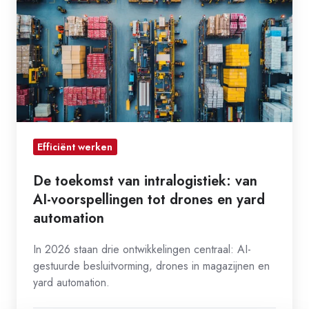
van
intralogistiek:
van
AI-
voorspellingen
tot
drones
Efficiënt werken
en
yard
De toekomst van intralogistiek: van
automation
AI-voorspellingen tot drones en yard
automation
In 2026 staan drie ontwikkelingen centraal: AI-
gestuurde besluitvorming, drones in magazijnen en
yard automation.