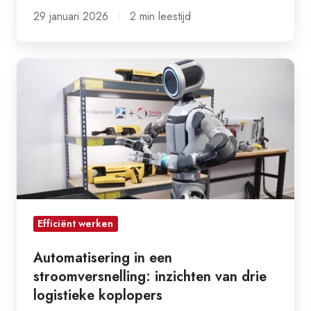
29 januari 2026
2 min leestijd
Automatisering
in
een
stroomversnelling:
inzichten
van
drie
logistieke
koplopers
Efficiënt werken
Automatisering in een
stroomversnelling: inzichten van drie
logistieke koplopers