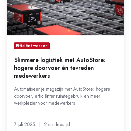
doorvoer
én
tevreden
medewerkers
Efficiënt werken
Slimmere logistiek met AutoStore:
hogere doorvoer én tevreden
medewerkers
Automatiseer je magazijn met AutoStore: hogere
doorvoer, efficiënter ruimtegebruik en meer
werkplezier voor medewerkers.
7 juli 2025
2 min leestijd