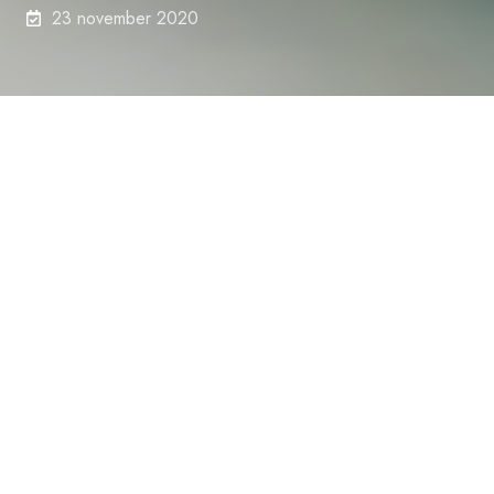
23 november 2020
Automatisering staat volop in de
belangstelling. De technologie biedt steeds
meer mogelijkheden, terwijl de
terugverdientijd steeds korter wordt. Wij
geven u acht redenen om snel aan de slag te
gaan met
automatisering in de logistiek
. Kent
u ze alle acht?
Reden 1: Arbeidskosten gaan
omlaag