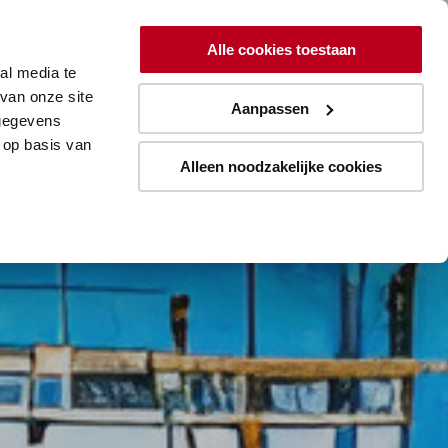
ing
Lean
Resources
Over
Alle cookies toestaan
al media te
Aanmelden blogupdates
van onze site
Aanpassen
 gegevens
 op basis van
Alleen noodzakelijke cookies