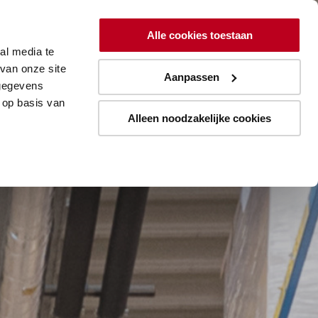
ing
Lean
Resources
Over
Alle cookies toestaan
al media te
Aanmelden blogupdates
van onze site
Aanpassen
 gegevens
 op basis van
Alleen noodzakelijke cookies