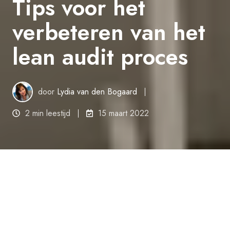
Tips voor het
verbeteren van het
lean audit proces
door
Lydia van den Bogaard
2 min leestijd
15 maart 2022
Gooi de ballast van audits
overboord…
Het woord audit geeft bij sommige mensen al