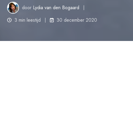
door
Lydia van den Bogaard
3 min leestijd
30 december 2020
De dagstart is
een
krachtig instrument om de
dag goed te beginnen.
Tien minuten
is
voldoende om te leren van de
vorige
werk
dag
en gezamenlijke doelen
voor
de nieuwe werkdag vast te stellen.
Maar
hoe voorkomt u dat
de dagstart na een aantal
weken verzandt
in een inspiratieloze
sessie
die
energie kost in plaats van oplevert? Wij
geven
een aantal tips.