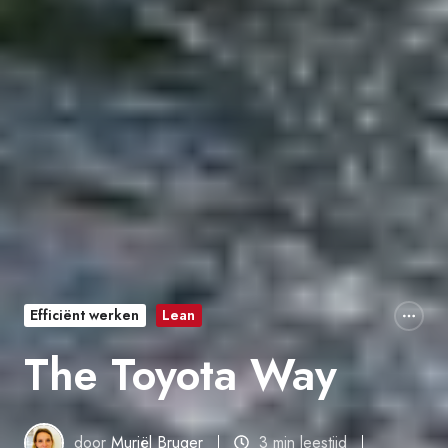
Efficiënt werken
Lean
The Toyota Way
door
Muriël Bruger
3 min leestijd