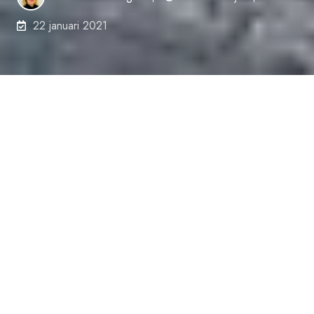
22 januari 2021
Als ik ergens vertel dat ik bij Toyota werk, hoor
ik vaak. Oh leuk, van de auto’s. Als ik daarop
‘nee' antwoord, voel ik de bewondering
overslaan naar verbazing. Wat velen namelijk
niet weten is dat de oorsprong van Toyota ligt in
textielweefmachines. In de loop der jaren is het
bedrijf gegroeid tot marktleider in
verschillende bedrijfstakken, waaronder ook
de intra-logistiek.
Toyota Material Handling
is
vandaag de dag ‘s werelds grootste producent