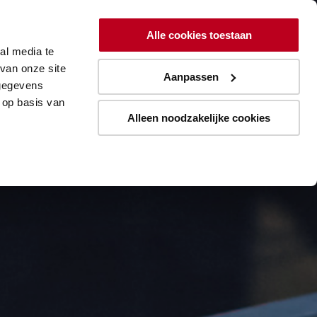
ing
Lean
Resources
Over
Alle cookies toestaan
al media te
Aanmelden blogupdates
van onze site
Aanpassen
 gegevens
 op basis van
Alleen noodzakelijke cookies