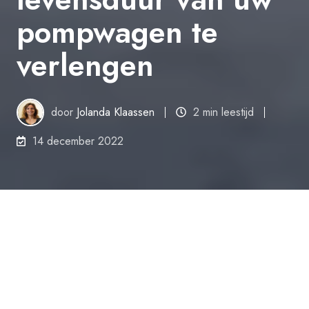
pompwagen te
verlengen
door
Jolanda Klaassen
2 min leestijd
14 december 2022
Wilt u voorkomen dat uw handpallettruck het
begeeft tijdens het werk? In dit artikel geven
we u tips die u helpen om de levensduur van uw
handpallettruck te verlengen.