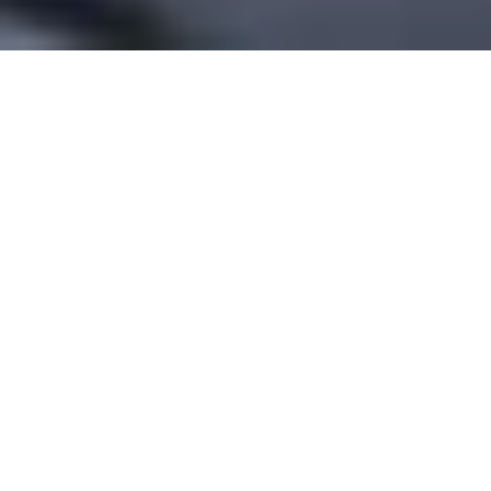
We zijn deze serie over kostenbesparing
gestart met advies over
batterijbeheer
. In dit
blog geven we tips hoe u de controle over
schadekosten houdt en deze kunt verminderen.
Kosten door een schade vertegenwoordigen
doorgaans 5-15% van de totale exploitatiekosten
van de intern transportvloot. Maar dat is niet het
enige: voor elke euro aan schade aan de truck kunt
u tot € 10 schadekosten aan
infrastructuur/goederen optellen. Daarom is het
zinvol om deze kosten te beperken en biedt een
vlootmanagementsysteem zoals Toyota I_Site
u