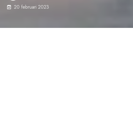
20 februari 2023
De laatste jaren vervangen veel bedrijven hun
heftrucks met verbrandingsmotor door
elektrische modellen. Industriële bedrijven
omarmen oplossingen op basis van elektrische
energie en gelijk hebben ze. Elektrische
heftrucks zijn zeer efficiënt, krachtig en
leveren hoge prestaties. Ze kunnen met
gemak zware lasten hanteren, zijn veelzijdig
en milieubewust. Laten we eens een aantal
voordelen van elektrische heftrucks onder de
loep nemen en nader toelichten.