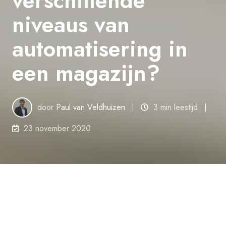
verschillende
niveaus van
automatisering in
een magazijn?
door
Paul van Veldhuizen
3 min leestijd
23 november 2020
Automatisering is een breed begrip. De een
denkt aan een volledig geautomatiseerd
hoogbouwmagazijn, de ander aan een