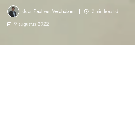
door
Paul van Veldhuizen
2 min leestijd
9 augustus 2022
Om aan de eisen van de consument te voldoen,
de efficiency te verhogen en voorop te lopen in
de markt, moeten bedrijven een
bedrijfsstrategie ontwikkelen die gericht is op
een duurzame toekomst. Initiatieven zoals het
gebruik van milieuvriendelijke materialen en
recycling kunnen een grote impact hebben. Er
is echter nog iets anders dat niet kan worden
genegeerd: magazijnautomatisering.