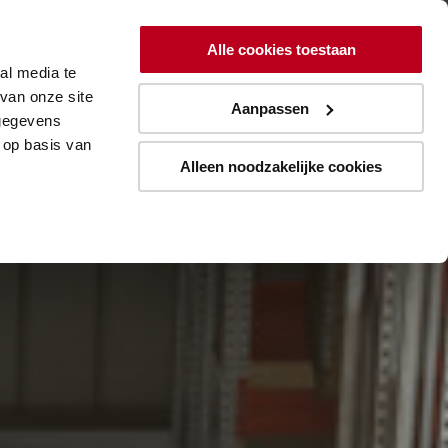
ing
Lean
Resources
Over
Alle cookies toestaan
al media te
Aanmelden blogupdates
van onze site
Aanpassen
 gegevens
 op basis van
Alleen noodzakelijke cookies