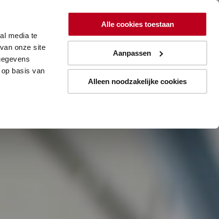
ing
Lean
Resources
Over
Alle cookies toestaan
al media te
Aanmelden blogupdates
van onze site
Aanpassen
 gegevens
 op basis van
Alleen noodzakelijke cookies