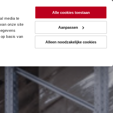
ing
Lean
Resources
Over
Alle cookies toestaan
al media te
Aanmelden blogupdates
van onze site
Aanpassen
 gegevens
 op basis van
Alleen noodzakelijke cookies