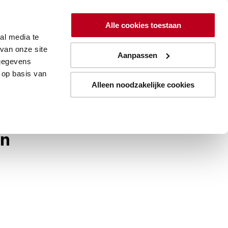
ing
Lean
Resources
Over
Alle cookies toestaan
al media te
Aanmelden blogupdates
van onze site
Aanpassen
 gegevens
 op basis van
Alleen noodzakelijke cookies
in