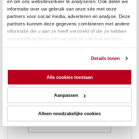
sector?
en om ons websiteverkeer te analyseren. Ook delen we
sector?
voor
informatie over uw gebruik van onze site met onze
de
partners voor social media, adverteren en analyse. Deze
sector?
partners kunnen deze gegevens combineren met andere
informatie die u aan ze heeft verstrekt of die ze hebben
verzameld op basis van uw gebruik van hun services.
Details tonen
Gratis te downloaden
Alle cookies toestaan
Aanpassen
Voornaam
Alleen noodzakelijke cookies