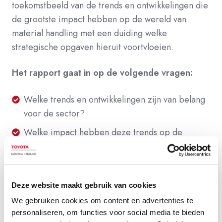
toekomstbeeld van de trends en ontwikkelingen die
de grootste impact hebben op de wereld van
material handling met een duiding welke
strategische opgaven hieruit voortvloeien.
Het rapport gaat in op de volgende vragen:
Welke
Welke trends en ontwikkelingen zijn van belang
trends
voor de sector?
en
Welke
Welke impact hebben deze trends op de
ontwikkelingen
impact
sector?
zijn
hebben
Welke
Welke strategische opgaven zijn er voor de
van
deze
strategische
sector?
belang
trends
Deze website maakt gebruik van cookies
opgaven
voor
op
We gebruiken cookies om content en advertenties te
zijn
de
personaliseren, om functies voor social media te bieden
de
er