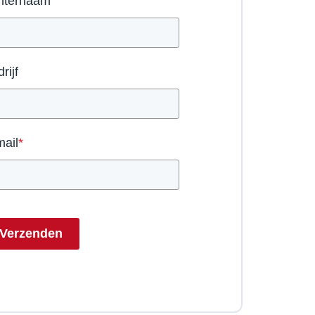
hternaam
rijf
mail
*
Verzenden