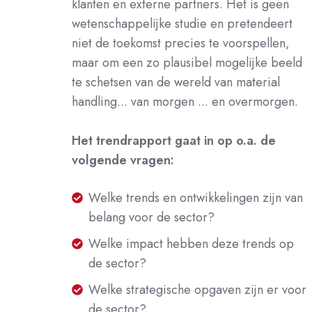
klanten en externe partners. Het is geen
wetenschappelijke studie en pretendeert
niet de toekomst precies te voorspellen,
maar om een zo plausibel mogelijke beeld
te schetsen van de wereld van material
handling... van morgen ... en overmorgen.
Het trendrapport gaat in op o.a. de
volgende vragen:
Welke
Welke trends en ontwikkelingen zijn van
trends
belang voor de sector?
en
Welke
Welke impact hebben deze trends op
ontwikkelingen
impact
de sector?
zijn
hebben
Welke
Welke strategische opgaven zijn er voor
van
deze
strategische
de sector?