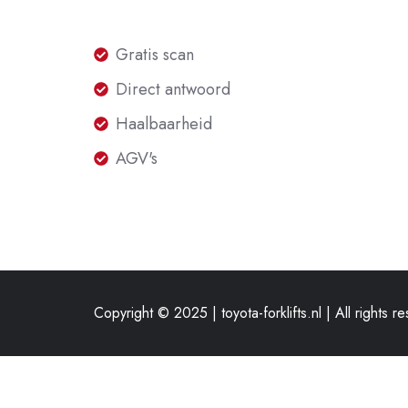
Gratis
Gratis scan
scan
Direct
Direct antwoord
antwoord
Haalbaarheid
Haalbaarheid
AGV's
AGV's
Copyright © 2025 | toyota-forklifts.nl | All rights r