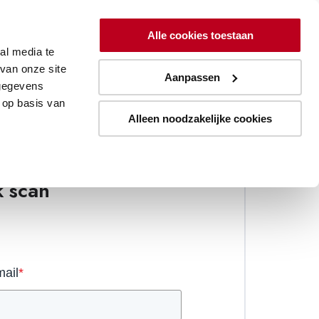
Alle cookies toestaan
toyota-forklifts.nl
al media te
van onze site
Aanpassen
 gegevens
 op basis van
Alleen noodzakelijke cookies
de gratis automation
k scan
mail
*